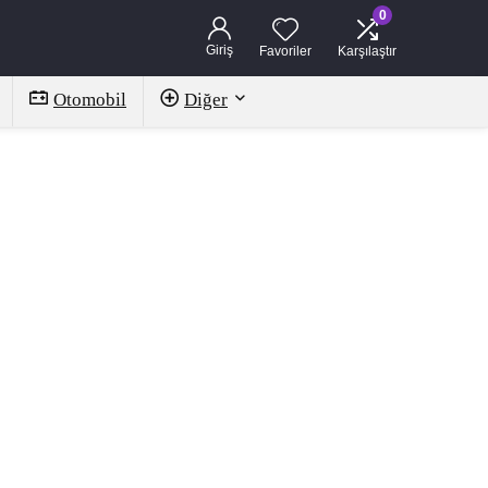
0
Giriş
Favoriler
Karşılaştır
Otomobil
Diğer