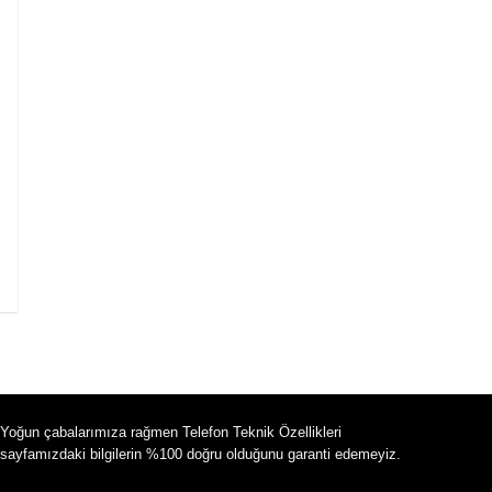
Yoğun çabalarımıza rağmen Telefon Teknik Özellikleri
sayfamızdaki bilgilerin %100 doğru olduğunu garanti edemeyiz.