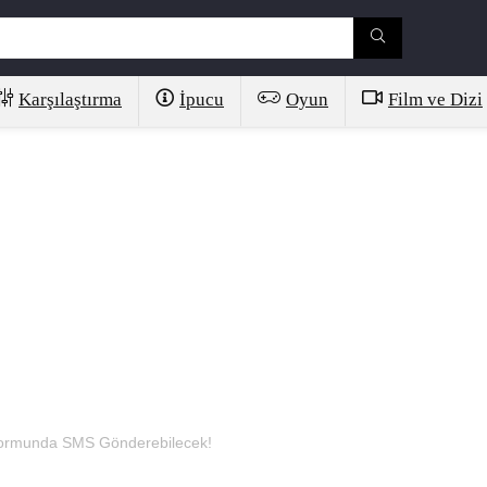
Karşılaştırma
İpucu
Oyun
Film ve Dizi
formunda SMS Gönderebilecek!