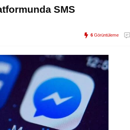
latformunda SMS
6
Görüntüleme