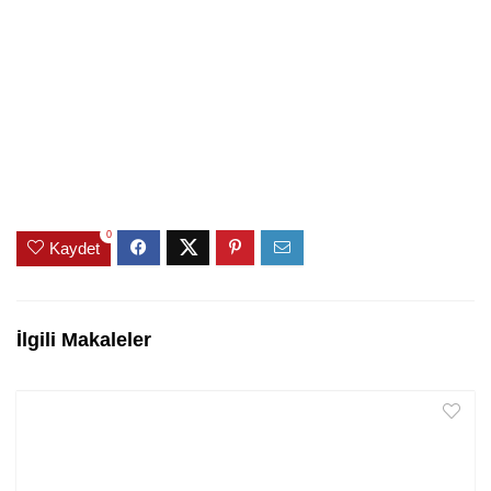
0
Kaydet
İlgili Makaleler