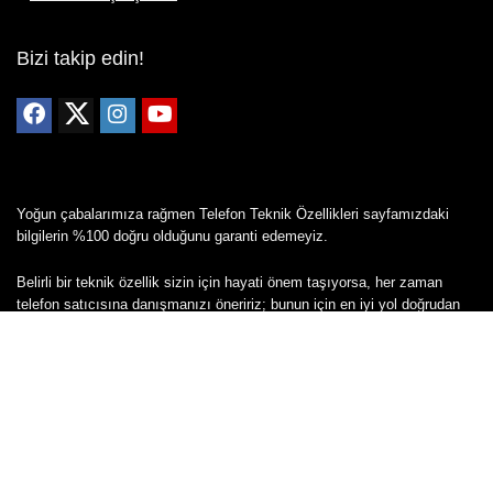
Bizi takip edin!
Yoğun çabalarımıza rağmen Telefon Teknik Özellikleri sayfamızdaki
bilgilerin %100 doğru olduğunu garanti edemeyiz.
Belirli bir teknik özellik sizin için hayati önem taşıyorsa, her zaman
telefon satıcısına danışmanızı öneririz; bunun için en iyi yol doğrudan
web sitesini ziyaret etmektir.
Mevcut telefona ait herhangi bir bilginin yanlış veya eksik olduğunu
düşünüyorsanız lütfen bizimle
buradan
iletişime geçin.