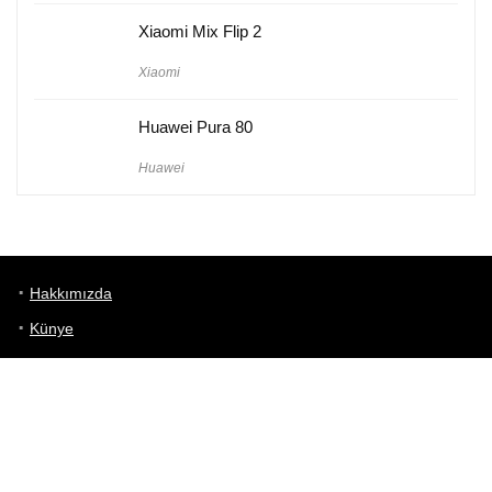
Xiaomi Mix Flip 2
Xiaomi
Huawei Pura 80
Huawei
Hakkımızda
Künye
Gizlilik Politikası
Kullanım Koşulları
iletişim
Telefon Karşılaştırma