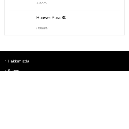
Xiaomi
Huawei Pura 80
Huawei
Hakkımızda
Künye
Gizlilik Politikası
Kullanım Koşulları
iletişim
Telefon Karşılaştırma
Bizi takip edin!