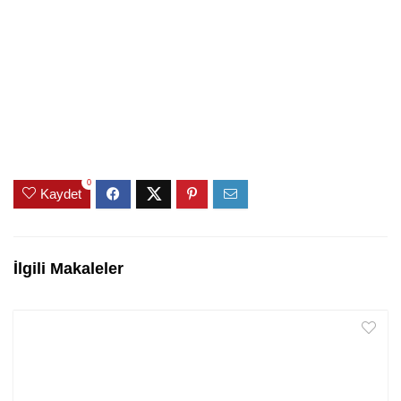
0
Kaydet
İlgili Makaleler