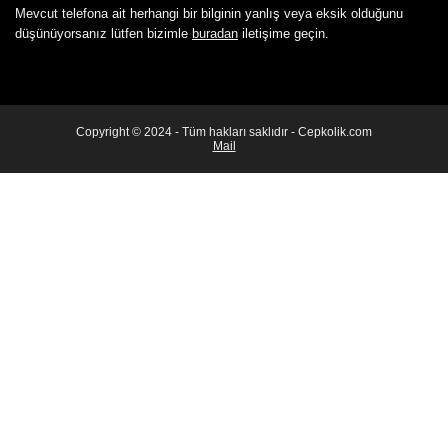
Mevcut telefona ait herhangi bir bilginin yanlış veya eksik olduğunu
düşünüyorsanız lütfen bizimle
buradan
iletişime geçin.
Copyright © 2024 - Tüm hakları saklıdır - Cepkolik.com
Mail