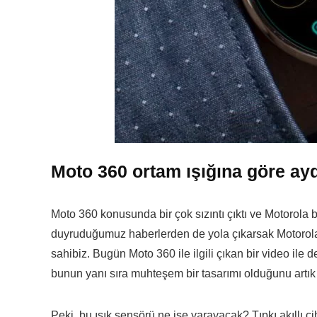
Moto 360 ortam ışığına göre ay
Moto 360 konusunda bir çok sızıntı çıktı ve Motorola bu
duyruduğumuz haberlerden de yola çıkarsak Motorola’n
sahibiz. Bugün Moto 360 ile ilgili çıkan bir video ile d
bunun yanı sıra muhteşem bir tasarımı olduğunu artık
Peki, bu ışık sensörü ne işe yarayacak? Tıpkı akıllı 