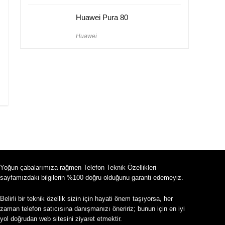
Huawei Pura 80
Huawei
Yoğun çabalarımıza rağmen Telefon Teknik Özellikleri
sayfamızdaki bilgilerin %100 doğru olduğunu garanti edemeyiz.
Belirli bir teknik özellik sizin için hayati önem taşıyorsa, her
zaman telefon satıcısına danışmanızı öneririz; bunun için en iyi
yol doğrudan web sitesini ziyaret etmektir.