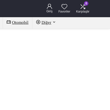
0
Giriş
Favoriler
Karşılaştır
Otomobil
Diğer