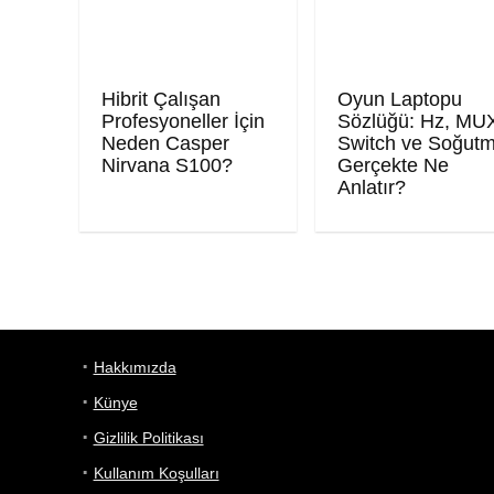
Hibrit Çalışan
Oyun Laptopu
Profesyoneller İçin
Sözlüğü: Hz, MU
Neden Casper
Switch ve Soğut
Nirvana S100?
Gerçekte Ne
Anlatır?
Hakkımızda
Künye
Gizlilik Politikası
Kullanım Koşulları