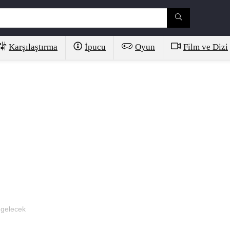
Karşılaştırma
İpucu
Oyun
Film ve Dizi
 gelecek