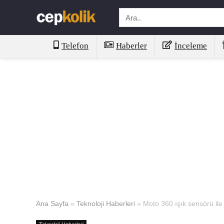
Telefon
Haberler
İnceleme
Ana Sayfa
»
Teknoloji Haberleri
»
Moto 360 ışık sensörü ile