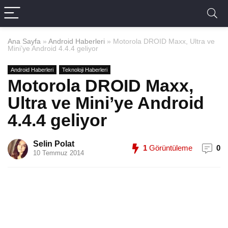
Ana Sayfa
»
Android Haberleri
»
Motorola DROID Maxx, Ultra ve
Mini’ye Android 4.4.4 geliyor
Android Haberleri
Teknoloji Haberleri
Motorola DROID Maxx,
Ultra ve Mini’ye Android
4.4.4 geliyor
Selin Polat
1
Görüntüleme
0
10 Temmuz 2014