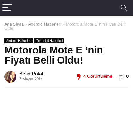
Ana Sayfa
»
Android Haberleri
»
Motorola Mote E ‘nin Fiyatı Belli
Oldu!
Android Haberleri
Teknoloji Haberleri
Motorola Mote E ‘nin
Fiyatı Belli Oldu!
Selin Polat
4
Görüntüleme
0
7 Mayıs 2014