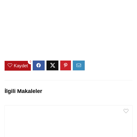
0
Kaydet
İlgili Makaleler