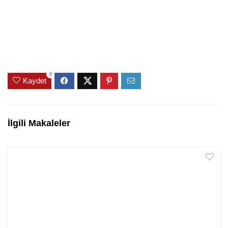
0
Kaydet
İlgili Makaleler