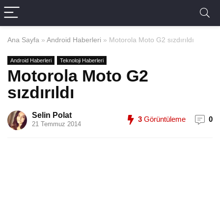
Ana Sayfa
»
Android Haberleri
»
Motorola Moto G2 sızdırıldı
Android Haberleri
Teknoloji Haberleri
Motorola Moto G2
sızdırıldı
Selin Polat
3
Görüntüleme
0
21 Temmuz 2014