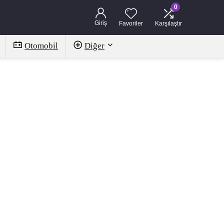
0
Giriş
Favoriler
Karşılaştır
Otomobil
Diğer