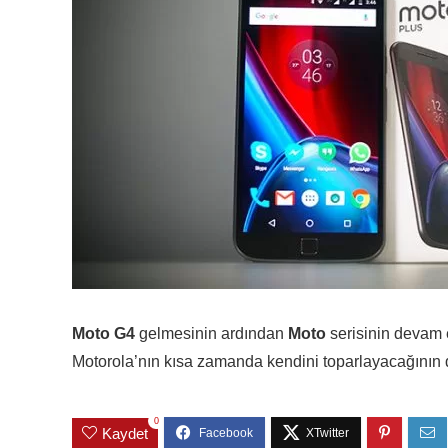
Moto G4
gelmesinin ardından
Moto
serisinin devam
Motorola’nın kısa zamanda kendini toparlayacağının
0
Kaydet