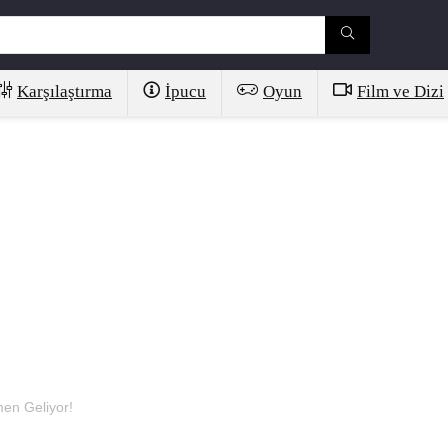
Karşılaştırma
İpucu
Oyun
Film ve Dizi
en Geliyor!