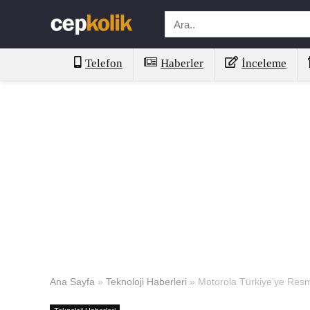
Telefon
Haberler
İnceleme
Ana Sayfa
»
Teknoloji Haberleri
»
Motorola Türkiye’ye Resm