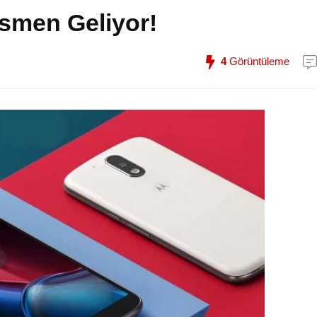
smen Geliyor!
4
Görüntüleme