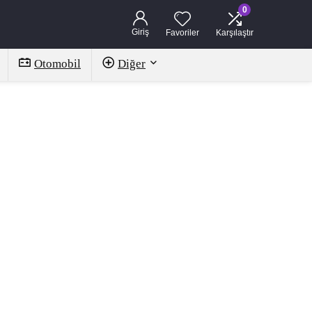
0
Giriş
Favoriler
Karşılaştır
Otomobil
Diğer