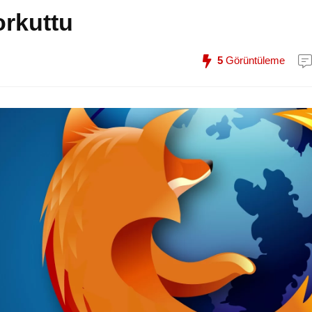
orkuttu
5
Görüntüleme