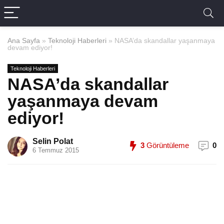
Ana Sayfa
»
Teknoloji Haberleri
»
NASA’da skandallar yaşanmaya
devam ediyor!
Teknoloji Haberleri
NASA’da skandallar
yaşanmaya devam
ediyor!
Selin Polat
3
Görüntüleme
0
6 Temmuz 2015