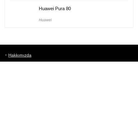
Huawei Pura 80
Huawei
Hakkımızda
Künye
Gizlilik Politikası
Kullanım Koşulları
iletişim
Telefon Karşılaştırma
Bizi takip edin!