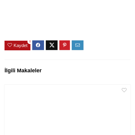
0
Kaydet
İlgili Makaleler