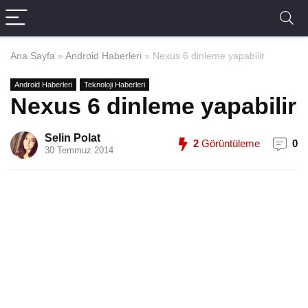
Ana Sayfa
»
Android Haberleri
»
Nexus 6 dinleme yapabilir
Android Haberleri
Teknoloji Haberleri
Nexus 6 dinleme yapabilir
Selin Polat
2
Görüntüleme
0
30 Temmuz 2014