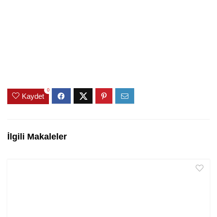
0
Kaydet
İlgili Makaleler