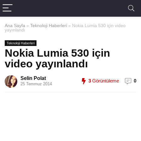
Ana Sayfa
»
Teknoloji Haberleri
»
Nokia Lumia 530 için video
yayınlandı
Teknoloji Haberleri
Nokia Lumia 530 için
video yayınlandı
Selin Polat
3
Görüntüleme
0
25 Temmuz 2014