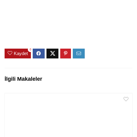
0
Kaydet
İlgili Makaleler