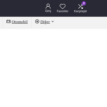
0
Giriş
Favoriler
Karşılaştır
Otomobil
Diğer