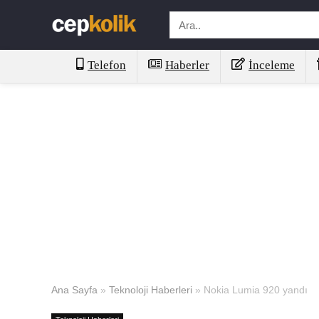
Telefon
Haberler
İnceleme
Ana Sayfa
»
Teknoloji Haberleri
»
Nokia Lumia 920 yandı