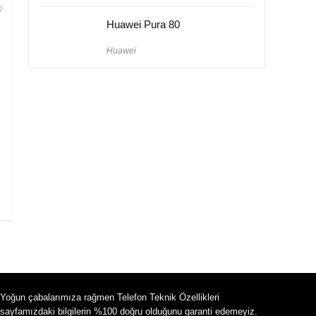
Huawei Pura 80
Huawei
Yoğun çabalarımıza rağmen Telefon Teknik Özellikleri
sayfamızdaki bilgilerin %100 doğru olduğunu garanti edemeyiz.