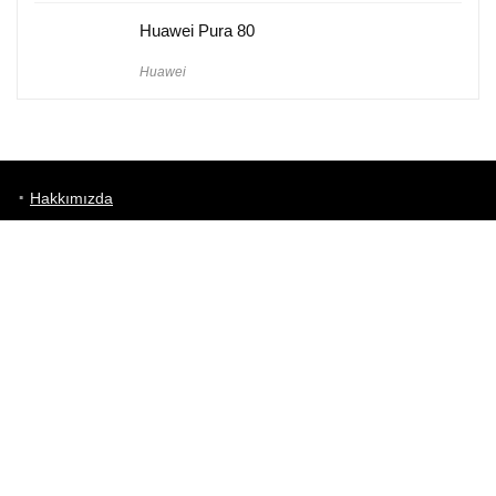
Huawei Pura 80
Huawei
Hakkımızda
Künye
Gizlilik Politikası
Kullanım Koşulları
iletişim
Telefon Karşılaştırma
Bizi takip edin!