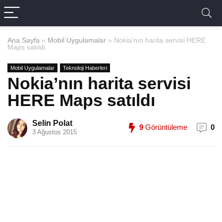
Ana Sayfa
»
Mobil Uygulamalar
»
Nokia’nın harita servisi HERE
Maps satıldı
Mobil Uygulamalar
Teknoloji Haberleri
Nokia’nın harita servisi
HERE Maps satıldı
Selin Polat
9
Görüntüleme
0
3 Ağustos 2015