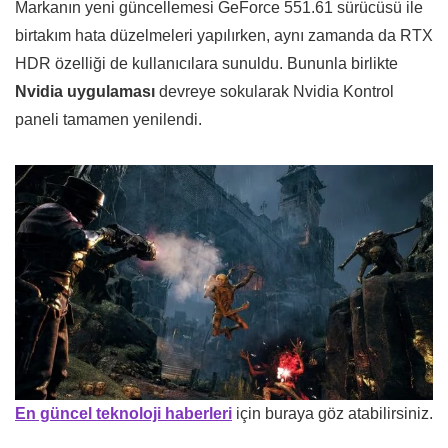
Markanın yeni güncellemesi GeForce 551.61 sürücüsü ile
birtakım hata düzelmeleri yapılırken, aynı zamanda da RTX
HDR özelliği de kullanıcılara sunuldu. Bununla birlikte
Nvidia uygulaması
devreye sokularak Nvidia Kontrol
paneli tamamen yenilendi.
En güncel teknoloji haberleri
için buraya göz atabilirsiniz.