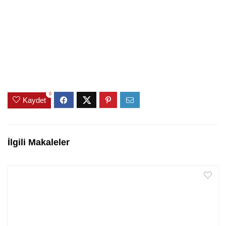
0
Kaydet
İlgili Makaleler