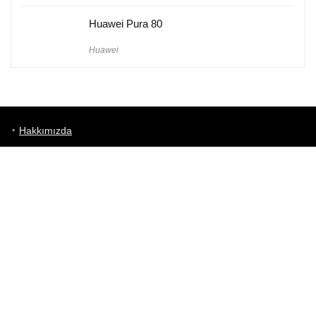
Huawei Pura 80
Huawei
Hakkımızda
Künye
Gizlilik Politikası
Kullanım Koşulları
iletişim
Telefon Karşılaştırma
Bizi takip edin!