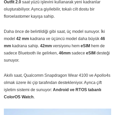
Outfit 2.0
saat yüzü işlevini kullanarak yeni kadranlar
oluşturabiliyor. Ayrıca giyilebilir, tokalı cilt dostu bir
floroelastomer kayışa sahip.
Daha önce de belirtildiği gibi saat, üç model sunuyor. İki
model
42 mm
kadrana ve üçüncü model daha büyük
46
mm
kadrana sahip.
42mm
versiyonu hem
eSIM
hem de
sadece Bluetooth ile gelirken,
46mm
sadece
eSIM
desteği
sunuyor.
Akıllı saat, Qualcomm Snapdragon Wear 4100 ve Apollo4s
olmak üzere iki çip tarafından destekleniyor. Ayrıca çift
işletim sistemi de sunuyor:
Android ve RTOS tabanlı
ColorOS Watch
.