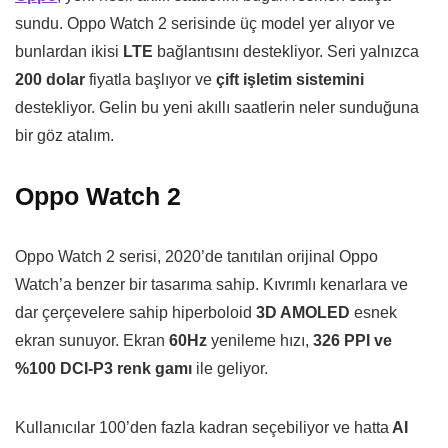
sundu. Oppo Watch 2 serisinde üç model yer alıyor ve
bunlardan ikisi
LTE
bağlantısını destekliyor. Seri yalnızca
200 dolar
fiyatla başlıyor ve
çift işletim sistemini
destekliyor. Gelin bu yeni akıllı saatlerin neler sunduğuna
bir göz atalım.
Oppo Watch 2
Oppo Watch 2 serisi, 2020’de tanıtılan orijinal Oppo
Watch’a benzer bir tasarıma sahip. Kıvrımlı kenarlara ve
dar çerçevelere sahip hiperboloid
3D AMOLED
esnek
ekran sunuyor. Ekran
60Hz
yenileme hızı,
326 PPI ve
%100 DCI-P3 renk gamı
​​ile geliyor.
Kullanıcılar 100’den fazla kadran seçebiliyor ve hatta
AI