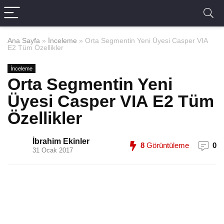
Ana Sayfa
»
İnceleme
»
Orta Segmentin Yeni Üyesi Casper VIA
E2 Tüm Özellikler
İnceleme
Orta Segmentin Yeni
Üyesi Casper VIA E2 Tüm
Özellikler
İbrahim Ekinler
8
Görüntüleme
0
31 Ocak 2017