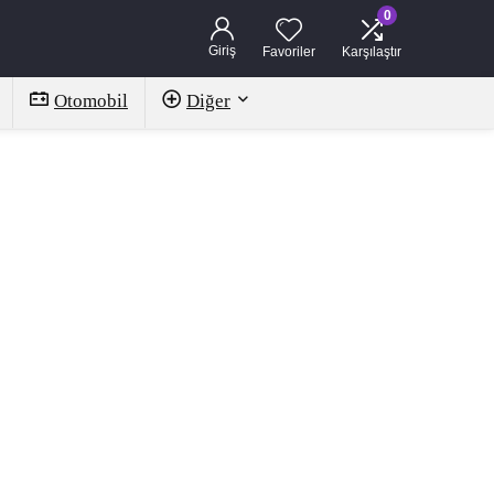
0
Giriş
Favoriler
Karşılaştır
Otomobil
Diğer