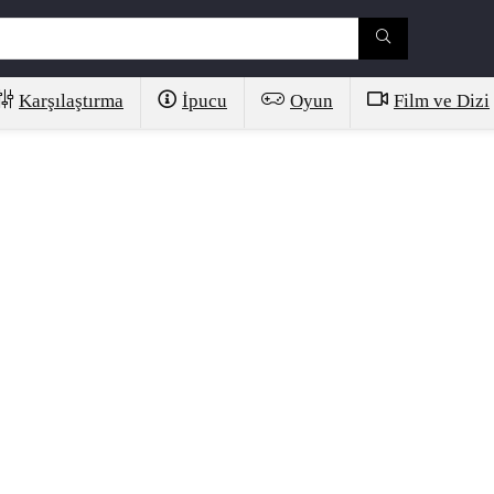
Karşılaştırma
İpucu
Oyun
Film ve Dizi