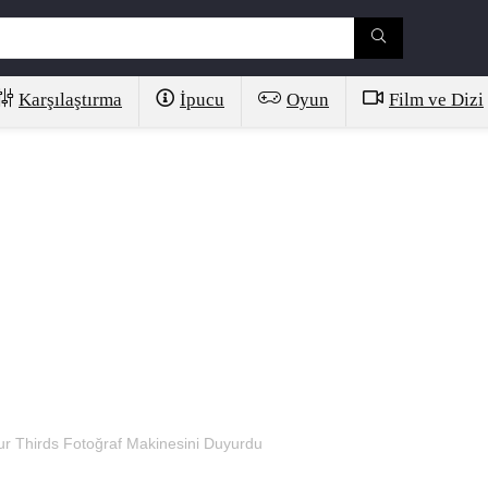
Karşılaştırma
İpucu
Oyun
Film ve Dizi
r Thirds Fotoğraf Makinesini Duyurdu