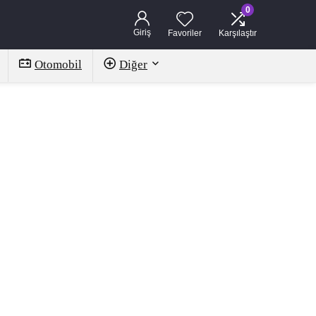
0
Giriş
Favoriler
Karşılaştır
Otomobil
Diğer