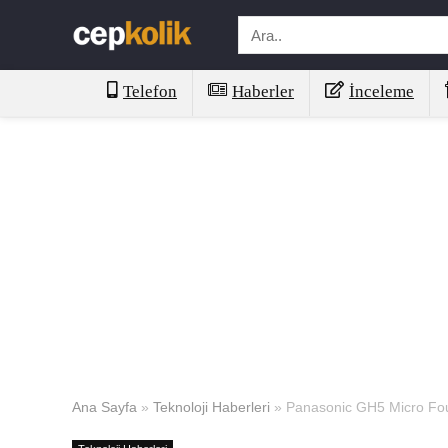
Telefon
Haberler
İnceleme
Ana Sayfa
»
Teknoloji Haberleri
»
Panasonic GH5 Micro Fou