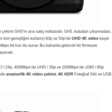
 çekimi GH5’in ana satış noktasıdır. GH5, kutudan çıkarmadan,
n tüm genişliğini kullanır) 60p ve 50p’de
UHD 4K video
kaydı
Mbps bit hızı da sunar. Bu baharda gelecek bir firmware
leyecek.
an DCI / 24p, 400Mbps’de UHD / 30p ve 200Mbps’de 1080 / 60p
inde
anamorfik 4K video çekimi
,
4K HDR
Fotoğraf Stili ve USB