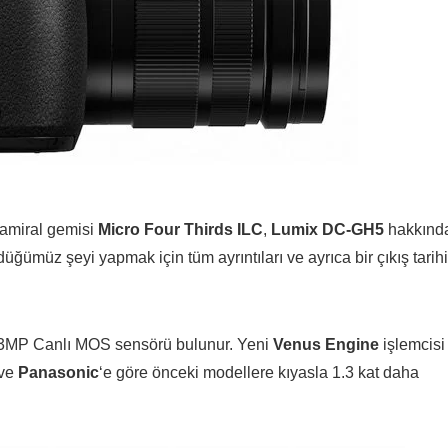
 amiral gemisi
Micro Four Thirds ILC
,
Lumix DC-GH5
hakkınd
üğümüz şeyi yapmak için tüm ayrıntıları ve ayrıca bir çıkış tarihi
20.3MP Canlı MOS sensörü bulunur. Yeni
Venus Engine
işlemcisi
 ve
Panasonic
‘e göre önceki modellere kıyasla 1.3 kat daha