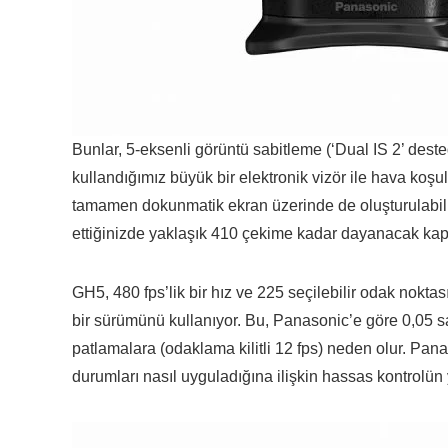
Bunlar, 5-eksenli görüntü sabitleme (‘Dual IS 2’ desteği
kullandığımız büyük bir elektronik vizör ile hava koşul
tamamen dokunmatik ekran üzerinde de oluşturulabilir v
ettiğinizde yaklaşık 410 çekime kadar dayanacak kap
GH5, 480 fps’lik bir hız ve 225 seçilebilir odak nokta
bir sürümünü kullanıyor. Bu, Panasonic’e göre 0,05 s
patlamalara (odaklama kilitli 12 fps) neden olur. Pan
durumları nasıl uyguladığına ilişkin hassas kontrolün 