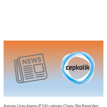
Avrupa Uzay Ajansı (ESA) çalışanı Chary, Big Bang’den