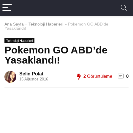
Ana Sayfa
»
Teknoloji Haberleri
»
Pokemon GO ABD’de
Yasaklandı!
Teknoloji Haberleri
Pokemon GO ABD’de
Yasaklandı!
Selin Polat
2
Görüntüleme
0
15 Ağustos 2016