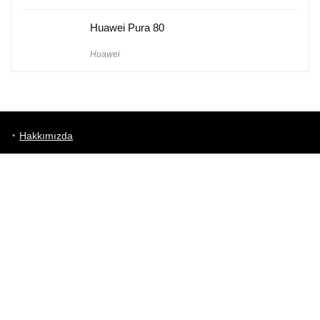
Huawei Pura 80
Huawei
Hakkımızda
Künye
Gizlilik Politikası
Kullanım Koşulları
iletişim
Telefon Karşılaştırma
Bizi takip edin!