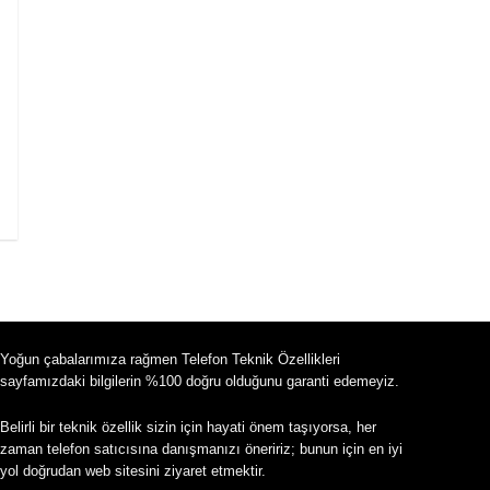
Yoğun çabalarımıza rağmen Telefon Teknik Özellikleri
sayfamızdaki bilgilerin %100 doğru olduğunu garanti edemeyiz.
Belirli bir teknik özellik sizin için hayati önem taşıyorsa, her
zaman telefon satıcısına danışmanızı öneririz; bunun için en iyi
yol doğrudan web sitesini ziyaret etmektir.