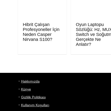
Hibrit Çalışan
Oyun Laptopu
Profesyoneller İçin
Sözlüğü: Hz, MU
Neden Casper
Switch ve Soğut
Nirvana S100?
Gerçekte Ne
Anlatır?
Hakkımızda
Künye
Gizlilik Politikası
Kullanım Koşulları