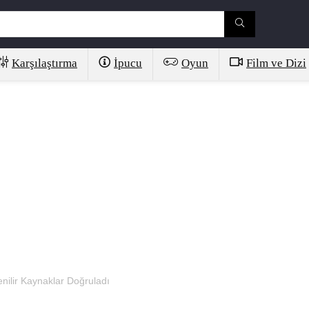
Karşılaştırma
İpucu
Oyun
Film ve Dizi
enilir Kaynaklar Doğruladı