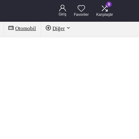
0
Giriş
Favoriler
Karşılaştır
Otomobil
Diğer