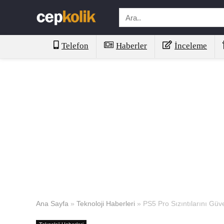
Telefon
Haberler
İnceleme
Ana Sayfa
»
Teknoloji Haberleri
»
PS5 Pro Sızıntılarını Güv