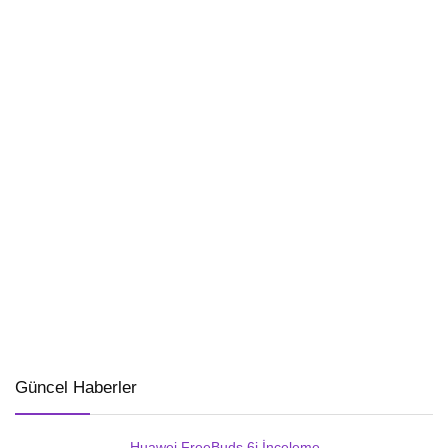
Güncel Haberler
Huawei FreeBuds 6i İnceleme