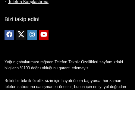
Telefon Karşılaştırma
Bizi takip edin!
Yoğun çabalarımıza rağmen Telefon Teknik Özellikleri sayfamızdaki
bilgilerin %100 doğru olduğunu garanti edemeyiz.
Belirli bir teknik özellik sizin için hayati önem taşıyorsa, her zaman
telefon satıcısına danışmanızı öneririz; bunun için en iyi yol doğrudan
web sitesini ziyaret etmektir.
Mevcut telefona ait herhangi bir bilginin yanlış veya eksik olduğunu
düşünüyorsanız lütfen bizimle
buradan
iletişime geçin.