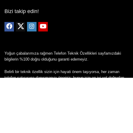
Bizi takip edin!
Yoğun çabalarımıza rağmen Telefon Teknik Özellikleri sayfamızdaki
bilgilerin %100 doğru olduğunu garanti edemeyiz.
Belirli bir teknik özellik sizin için hayati önem taşıyorsa, her zaman
telefon satıcısına danışmanızı öneririz; bunun için en iyi yol doğrudan
web sitesini ziyaret etmektir.
Mevcut telefona ait herhangi bir bilginin yanlış veya eksik olduğunu
düşünüyorsanız lütfen bizimle
buradan
iletişime geçin.
Copyright © 2024 - Tüm hakları saklıdır - Cepkolik.com