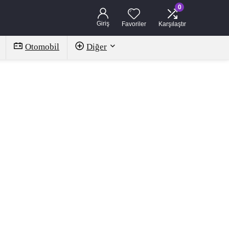
0
Giriş
Favoriler
Karşılaştır
Otomobil
Diğer