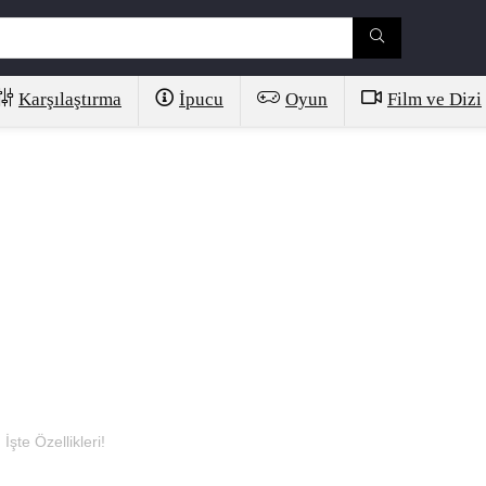
Karşılaştırma
İpucu
Oyun
Film ve Dizi
 İşte Özellikleri!