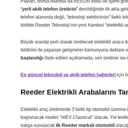
Payları, Borsa İstanbul’da REEDR kodu ile işlem gör
“
yerli akıllı telefon üreticisi
” denildiğinde ilk akla gel
telefon alanında değil, “teknoloji sektörünün” farklı bil
birlikte Reeder Teknoloji’nin yeni hamlesi “elektrikli a
Büyük oranda yerli olarak üretilecek elektrikli araca 
bildirimi ile yaşanan gelişmeler kamuoyuna deklare edi
başlandığı
ifade edilen açıklamada, seri üretime ise
En güncel teknoloji ve akıllı telefon haberleri
için b
Reeder Elektrikli Arabalarını Tanı
Elektrikli araç üretiminde 3 farklı tip otomobil üzerine
başlanacak model; “reEV Classical” olacak. Yol testle
satışa sunulacak
ilk Reeder markalı otomobil
olacağı