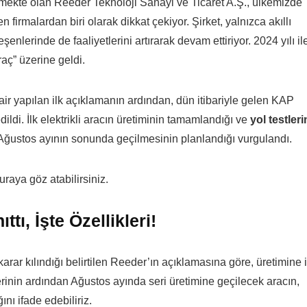
mekte olan Reeder Teknoloji Sanayi ve Ticaret A.Ş., ülkemizde
en firmalardan biri olarak dikkat çekiyor. Şirket, yalnızca akıllı
eşenlerinde de faaliyetlerini artırarak devam ettiriyor. 2024 yılı il
raç” üzerine geldi.
dair yapılan ilk açıklamanın ardından, dün itibariyle gelen KAP
ldi. İlk elektrikli aracın üretiminin tamamlandığı ve
yol testler
 Ağustos ayının sonunda geçilmesinin planlandığı vurgulandı.
uraya göz atabilirsiniz.
ttı, İşte Özellikleri!
 karar kılındığı belirtilen Reeder’ın açıklamasına göre, üretimine i
rinin ardından Ağustos ayında seri üretimine geçilecek aracın,
nı ifade edebiliriz.