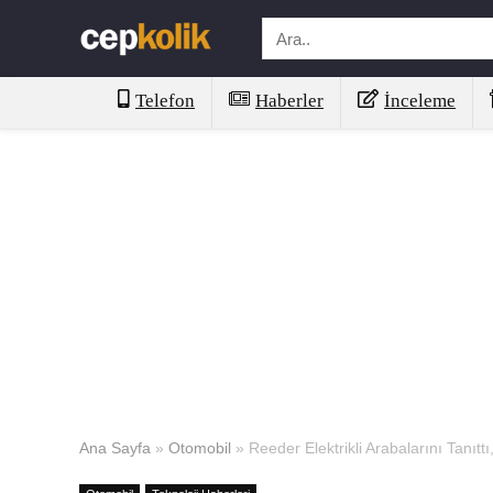
Telefon
Haberler
İnceleme
Ana Sayfa
»
Otomobil
»
Reeder Elektrikli Arabalarını Tanıttı,