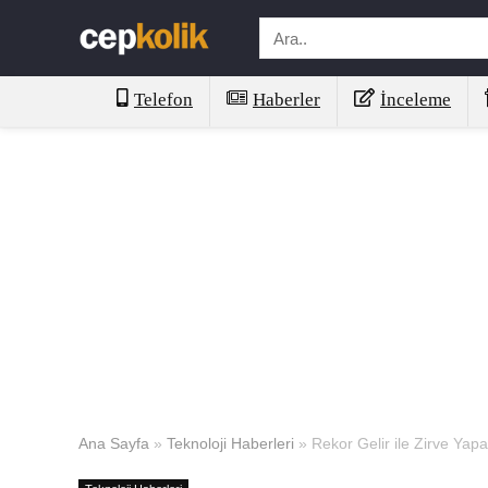
Telefon
Haberler
İnceleme
Ana Sayfa
»
Teknoloji Haberleri
»
Rekor Gelir ile Zirve Ya