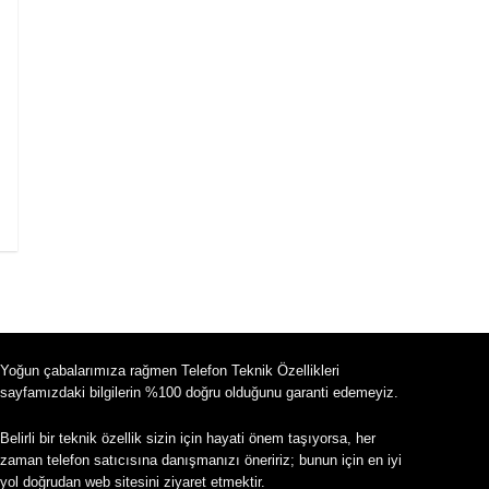
Yoğun çabalarımıza rağmen Telefon Teknik Özellikleri
sayfamızdaki bilgilerin %100 doğru olduğunu garanti edemeyiz.
Belirli bir teknik özellik sizin için hayati önem taşıyorsa, her
zaman telefon satıcısına danışmanızı öneririz; bunun için en iyi
yol doğrudan web sitesini ziyaret etmektir.