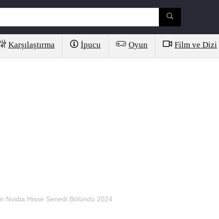
Karşılaştırma
İpucu
Oyun
Film ve Dizi
pan Nvidia Hisse Senedi Bölündü 2024