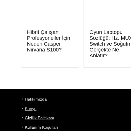
Hibrit Çalışan
Oyun Laptopu
Profesyoneller İçin
Sözlüğü: Hz, MU
Neden Casper
Switch ve Soğut
Nirvana S100?
Gerçekte Ne
Anlatır?
Hakkımızda
Künye
Gizlilik Politikası
Kullanım Koşulları