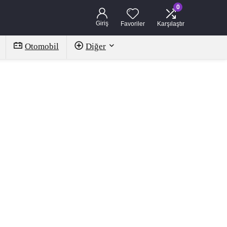
0
Giriş
Favoriler
Karşılaştır
Otomobil
Diğer