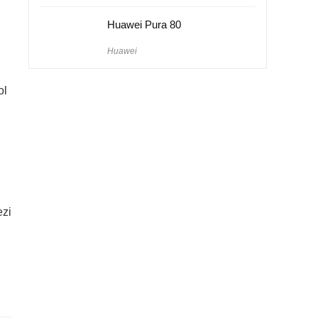
Huawei Pura 80
Huawei
i
ol
ezi