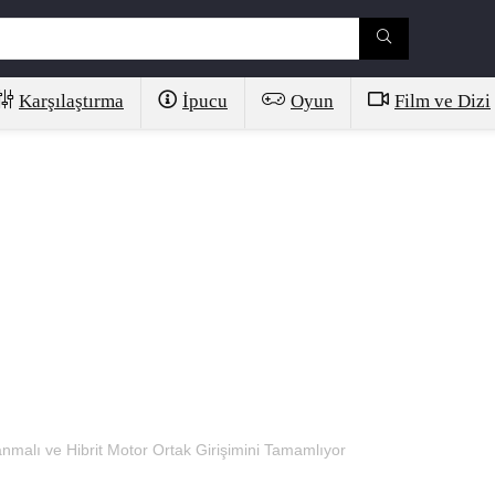
Karşılaştırma
İpucu
Oyun
Film ve Dizi
nmalı ve Hibrit Motor Ortak Girişimini Tamamlıyor