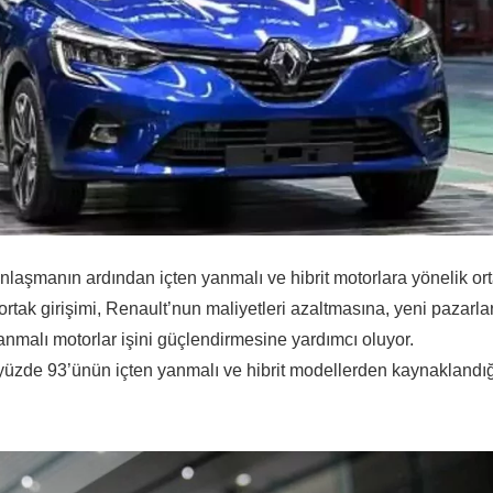
nlaşmanın ardından içten yanmalı ve hibrit motorlara yönelik or
rtak girişimi, Renault’nun maliyetleri azaltmasına, yeni pazarla
anmalı motorlar işini güçlendirmesine yardımcı oluyor.
k yüzde 93’ünün içten yanmalı ve hibrit modellerden kaynaklandığ