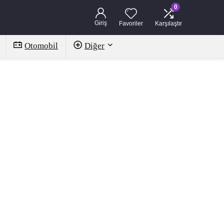
0
Giriş
Favoriler
Karşılaştır
Otomobil
Diğer