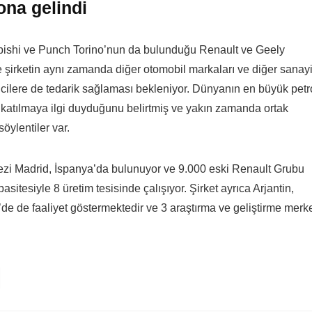
ona gelindi
subishi ve Punch Torino’nun da bulunduğu Renault ve Geely
re şirketin aynı zamanda diğer otomobil markaları ve diğer sanay
ticilere de tedarik sağlaması bekleniyor. Dünyanın en büyük petr
a katılmaya ilgi duyduğunu belirtmiş ve yakın zamanda ortak
öylentiler var.
erkezi Madrid, İspanya’da bulunuyor ve 9.000 eski Renault Grubu
asitesiyle 8 üretim tesisinde çalışıyor. Şirket ayrıca Arjantin,
’de de faaliyet göstermektedir ve 3 araştırma ve geliştirme merk