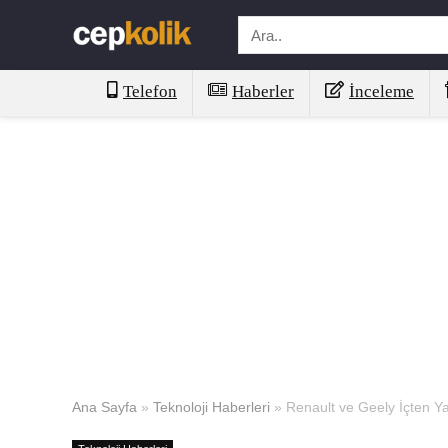
Telefon
Haberler
İnceleme
Ana Sayfa
»
Teknoloji Haberleri
»
Renault ve Geely İçten Ya