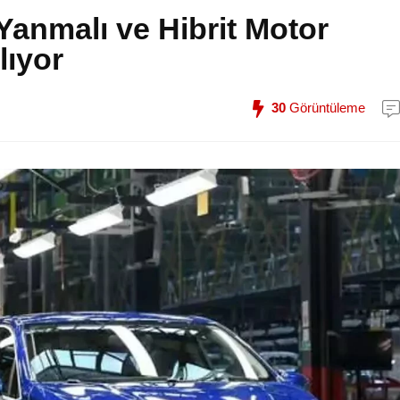
Yanmalı ve Hibrit Motor
lıyor
30
Görüntüleme