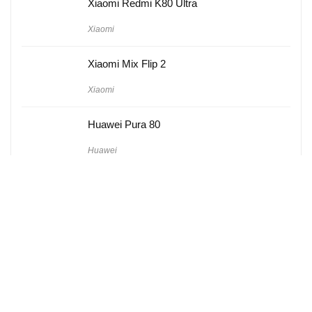
Xiaomi Redmi K80 Ultra
Xiaomi
Xiaomi Mix Flip 2
Xiaomi
Huawei Pura 80
Huawei
Hakkımızda
Künye
Gizlilik Politikası
Kullanım Koşulları