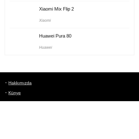
Xiaomi Mix Flip 2
Xiaomi
Huawei Pura 80
Huawei
Hakkımızda
Künye
Gizlilik Politikası
Kullanım Koşulları
iletişim
Telefon Karşılaştırma