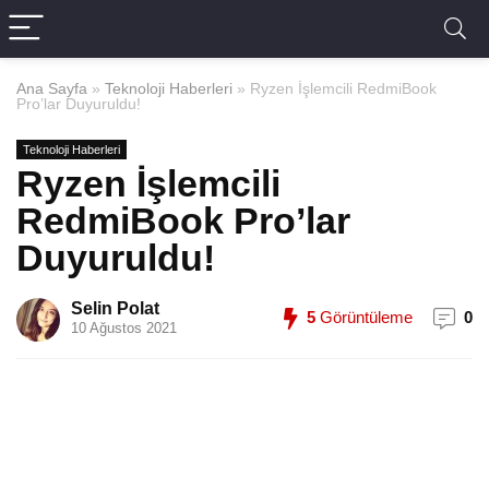
Ana Sayfa
»
Teknoloji Haberleri
»
Ryzen İşlemcili RedmiBook
Pro’lar Duyuruldu!
Teknoloji Haberleri
Ryzen İşlemcili
RedmiBook Pro’lar
Duyuruldu!
Selin Polat
5
Görüntüleme
0
10 Ağustos 2021