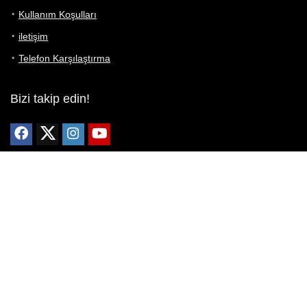
Kullanım Koşulları
iletişim
Telefon Karşılaştırma
Bizi takip edin!
Yoğun çabalarımıza rağmen Telefon Teknik Özellikleri sayfamızdaki
bilgilerin %100 doğru olduğunu garanti edemeyiz.
Belirli bir teknik özellik sizin için hayati önem taşıyorsa, her zaman
telefon satıcısına danışmanızı öneririz; bunun için en iyi yol doğrudan
web sitesini ziyaret etmektir.
Mevcut telefona ait herhangi bir bilginin yanlış veya eksik olduğunu