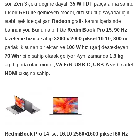
son
Zen 3
çekirdeğine dayalı
35 W TDP
parçalarına sahip.
Ek bir
GPU
ile gelmeyen model, dizüstü bilgisayarlar için
stabil şekilde çalışan
Radeon
grafik kartını içerisinde
barındırıyor. Bununla birlikte
RedmiBook Pro 15
,
90 Hz
tazeleme hızına sahip
3200 x 2000 piksel 16:10, 300 nit
parlaklık sunan bir ekran ve
100 W
hızlı şarj destekleyen
70 Whr
pile sahip olarak geliyor. Aynı zamanda
1.8 kg
ağırlığında olan model,
Wi-Fi 6
,
USB-C
,
USB-A
ve bir adet
HDMI
çıkışına sahip.
RedmiBook Pro 14
ise,
16:10 2560×1600 piksel 60 Hz