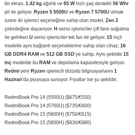
bir ekran,
1.42 kg
ağırlık ve
65 W
hızlı şarj destekli
56 Whr
pil ile geliyor.
Ryzen 5 5500U
ve
Ryzen 7 5700U
olmak
üzere iki işlemci seçeneğine sahip olan model,
Zen 2
çekirdeğine dayanıyor.
H
serisi işlemciler çift fanlı soğutma
ile gelirken
U
serisi işlemciler tek fan ile geliyor.
15
inçli
modelle aynı bağlantı seçeneklerine sahip olan cihaz,
16
GB DDR4 RAM
ve
512 GB SSD
‘ye sahip. Aynı şekilde
15
inç
modelde bu
RAM
ve depolama kapasitesiyle geliyor.
Redmi
yeni
Ryzen
işlemcili dizüstü bilgisayarlarını
1
Haziran
‘da piyasaya sunuyor. Fiyatlar ise şu şekilde;
RedmiBook Pro 14 (5500U) ($675/€550)
RedmiBook Pro 14 (5700U) ($735/€600)
RedmiBook Pro 15 (5600H) ($750/€615)
RedmiBook Pro 15 (5800H) ($830/€680)