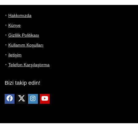
Hakkımızda
Künye
Gizlilik Politikası
Kullanım Koşulları
iletişim
Telefon Karşılaştırma
Bizi takip edin!
Yoğun çabalarımıza rağmen Telefon Teknik Özellikleri sayfamızdaki
bilgilerin %100 doğru olduğunu garanti edemeyiz.