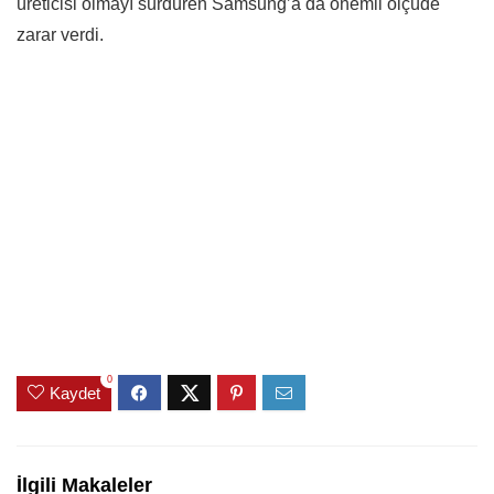
üreticisi olmayı sürdüren Samsung’a da önemli ölçüde
zarar verdi.
0
Kaydet
İlgili Makaleler