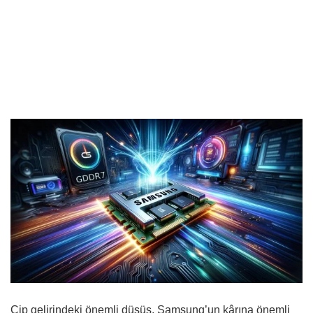
Çip gelirindeki önemli düşüş, Samsung’un kârına önemli