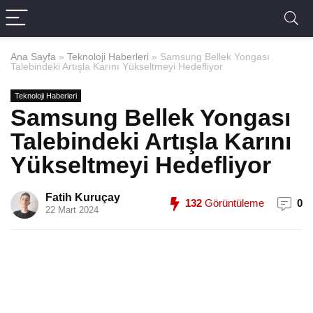
Ana Sayfa
»
Teknoloji Haberleri
»
Samsung Bellek Yongası
Talebindeki Artışla Karını Yükseltmeyi Hedefliyor
Teknoloji Haberleri
Samsung Bellek Yongası
Talebindeki Artışla Karını
Yükseltmeyi Hedefliyor
Fatih Kuruçay
132
Görüntüleme
0
22 Mart 2024