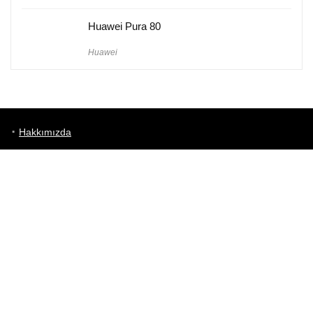
Huawei Pura 80
Huawei
Hakkımızda
Künye
Gizlilik Politikası
Kullanım Koşulları
iletişim
Telefon Karşılaştırma
Bizi takip edin!