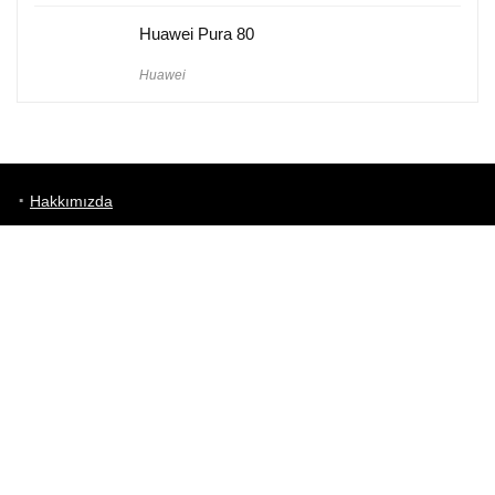
Huawei Pura 80
Huawei
Hakkımızda
Künye
Gizlilik Politikası
Kullanım Koşulları
iletişim
Telefon Karşılaştırma
Bizi takip edin!