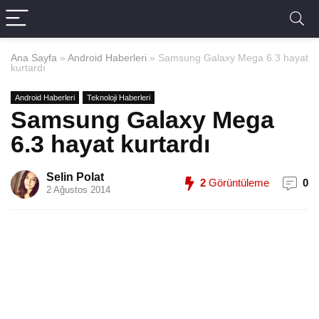
Ana Sayfa
»
Android Haberleri
»
Samsung Galaxy Mega 6.3 hayat
kurtardı
Android Haberleri
Teknoloji Haberleri
Samsung Galaxy Mega
6.3 hayat kurtardı
Selin Polat
2
Görüntüleme
0
2 Ağustos 2014