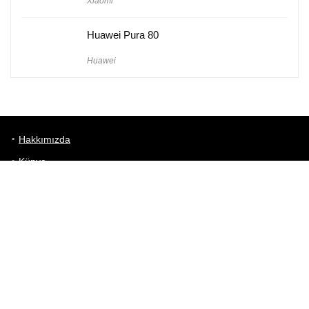
Xiaomi
Huawei Pura 80
Huawei
Hakkımızda
Künye
Gizlilik Politikası
Kullanım Koşulları
iletişim
Telefon Karşılaştırma
Bizi takip edin!