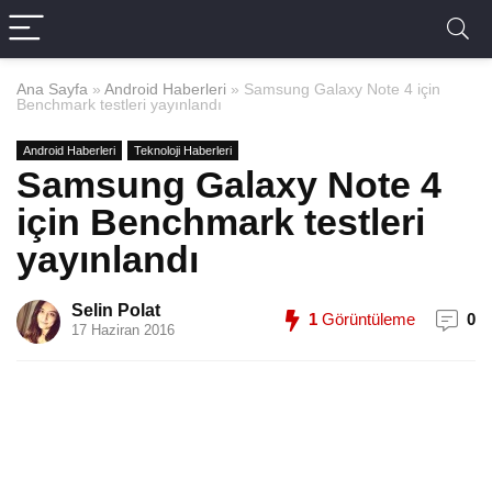
Ana Sayfa
»
Android Haberleri
»
Samsung Galaxy Note 4 için
Benchmark testleri yayınlandı
Android Haberleri
Teknoloji Haberleri
Samsung Galaxy Note 4
için Benchmark testleri
yayınlandı
Selin Polat
1
Görüntüleme
0
17 Haziran 2016