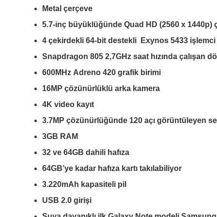
Metal çerçeve
5.7-inç büyüklüğünde Quad HD (2560 x 1440p)
4 çekirdekli 64-bit destekli Exynos 5433 işlemci
Snapdragon 805 2,7GHz saat hızında çalışan dört
600MHz Adreno 420 grafik birimi
16MP çözünürlüklü arka kamera
4K video kayıt
3.7MP çözünürlüğünde 120 açı görüntüleyen self
3GB RAM
32 ve 64GB dahili hafıza
64GB’ye kadar hafıza kartı takılabiliyor
3.220mAh kapasiteli pil
USB 2.0 girişi
Suya dayanıklı ilk Galaxy Note modeli Samsung G