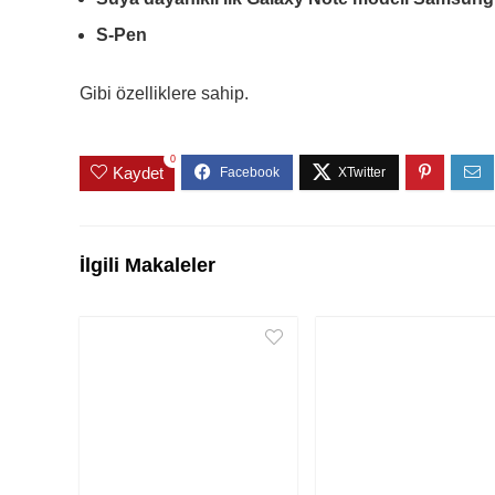
S-Pen
Gibi özelliklere sahip.
0
Kaydet
İlgili Makaleler