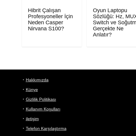
Hibrit Çalışan
Oyun Laptopu
Profesyoneller İçin
Sözlüğü: Hz, MU
Neden Casper
Switch ve Soğut
Nirvana S100?
Gerçekte Ne
Anlatır?
Hakkımızda
Künye
Gizlilik Politikası
Kullanım Koşulları
iletişim
Telefon Karşılaştırma