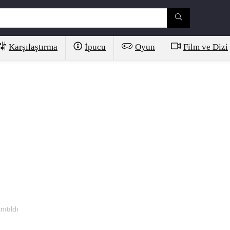
Karşılaştırma
İpucu
Oyun
Film ve Dizi
ıtıldı