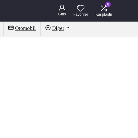
0
Giriş
Favoriler
Karşılaştır
Otomobil
Diğer