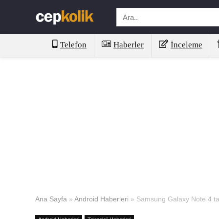
Telefon
Haberler
İnceleme
Ana Sayfa
»
Android Haberleri
»
Samsung Galaxy Note 4 tan