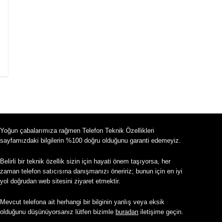
Yoğun çabalarımıza rağmen Telefon Teknik Özellikleri
sayfamızdaki bilgilerin %100 doğru olduğunu garanti edemeyiz.
Belirli bir teknik özellik sizin için hayati önem taşıyorsa, her
zaman telefon satıcısına danışmanızı öneririz; bunun için en iyi
yol doğrudan web sitesini ziyaret etmektir.
Mevcut telefona ait herhangi bir bilginin yanlış veya eksik
olduğunu düşünüyorsanız lütfen bizimle
buradan
iletişime geçin.