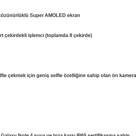
 çözünürlüklü Super AMOLED ekran
 çekirdekli işlemci (toplamda 8 çekirde)
ie çekmek için geniş selfie özelliğine sahip olan ön kamer
alaxy Note 4 suya ve toza karşı IP65 sertifikasına sahip