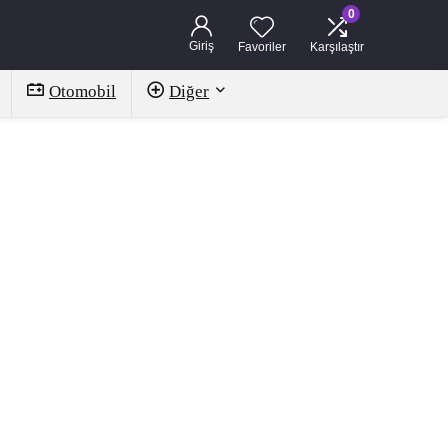
0
Giriş
Favoriler
Karşılaştır
Otomobil
Diğer