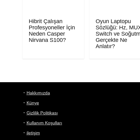
Hibrit Çalışan
Oyun Laptopu
Profesyoneller İçin
Sözlüğü: Hz, MU
Neden Casper
Switch ve Soğut
Nirvana S100?
Gerçekte Ne
Anlatır?
Hakkımızda
Künye
Gizlilik Politikası
Kullanım Koşulları
iletişim