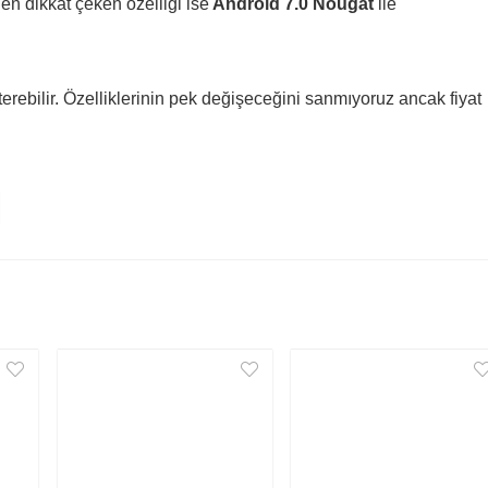
n en dikkat çeken özelliği ise
Android 7.0 Nougat
ile
sterebilir. Özelliklerinin pek değişeceğini sanmıyoruz ancak fiyat