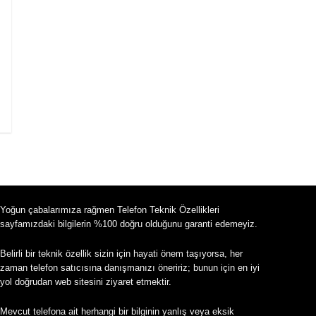
Yoğun çabalarımıza rağmen Telefon Teknik Özellikleri
sayfamızdaki bilgilerin %100 doğru olduğunu garanti edemeyiz.
Belirli bir teknik özellik sizin için hayati önem taşıyorsa, her
zaman telefon satıcısına danışmanızı öneririz; bunun için en iyi
yol doğrudan web sitesini ziyaret etmektir.
Mevcut telefona ait herhangi bir bilginin yanlış veya eksik