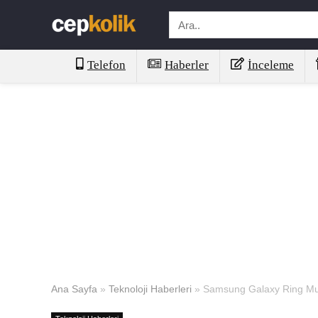
Telefon
Haberler
İnceleme
Ana Sayfa
»
Teknoloji Haberleri
»
Samsung Galaxy Ring Muht