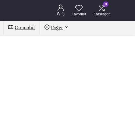
0
Giriş
Favoriler
Karşılaştır
Otomobil
Diğer