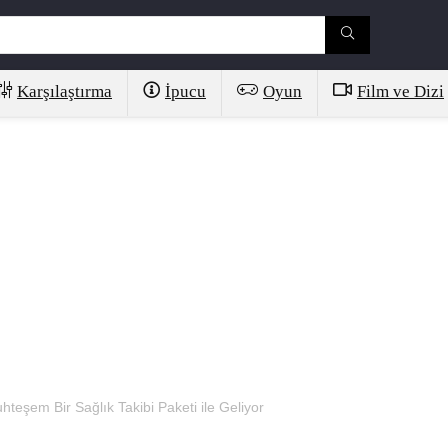
Karşılaştırma
İpucu
Oyun
Film ve Dizi
eşem Bir Sağlık Takibi Paketi ile Geliyor