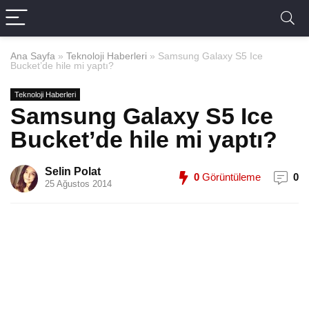
Ana Sayfa
»
Teknoloji Haberleri
»
Samsung Galaxy S5 Ice
Bucket’de hile mi yaptı?
Teknoloji Haberleri
Samsung Galaxy S5 Ice
Bucket’de hile mi yaptı?
Selin Polat
0
Görüntüleme
0
25 Ağustos 2014