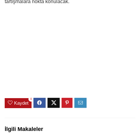
tartışmalara nokta konulacak.
0
Kaydet
İlgili Makaleler