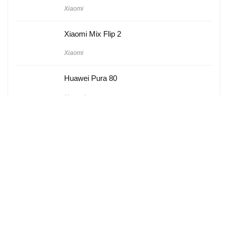
Xiaomi
Xiaomi Mix Flip 2
Xiaomi
Huawei Pura 80
Huawei
Hakkımızda
Künye
Gizlilik Politikası
Kullanım Koşulları
iletişim