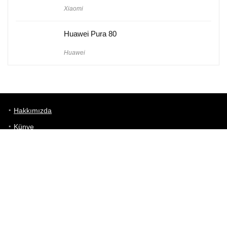
Xiaomi
Huawei Pura 80
Huawei
Hakkımızda
Künye
Gizlilik Politikası
Kullanım Koşulları
iletişim
Telefon Karşılaştırma
Bizi takip edin!