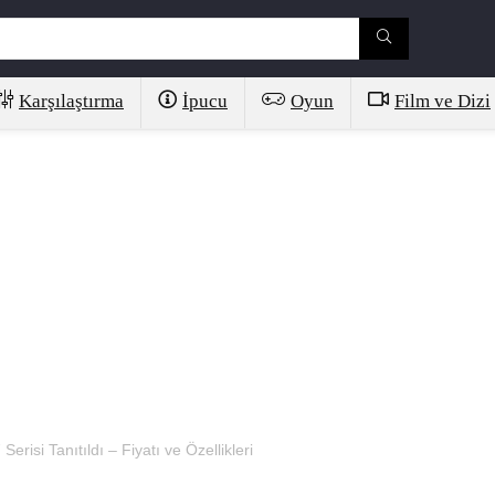
Karşılaştırma
İpucu
Oyun
Film ve Dizi
isi Tanıtıldı – Fiyatı ve Özellikleri