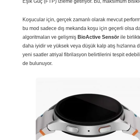
Eşik Güç (FTP) izleme getiriyor. Bu, maksimum bisik
Koşucular için, gerçek zamanlı olarak mevcut perform
bu mod sadece dış mekanda koşu için geçerli olsa da g
algoritmaları ve gelişmiş
BioActive Sensör
ile birlik
daha iyidir ve yüksek veya düşük kalp atış hızlarına d
yeni saatler atriyal fibrilasyon belirtilerini tespit ede
de bulunuyor.