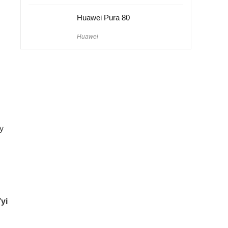
Huawei Pura 80
Huawei
xy
’yi