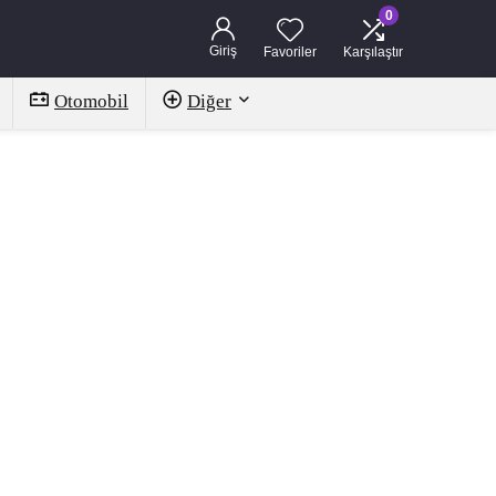
0
Giriş
Favoriler
Karşılaştır
Otomobil
Diğer