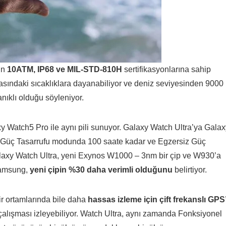
çin
10ATM, IP68 ve MIL-STD-810H
sertifikasyonlarına sahip
rasındaki sıcaklıklara dayanabiliyor ve deniz seviyesinden 9000
nıklı olduğu söyleniyor.
axy Watch5 Pro ile aynı pili sunuyor. Galaxy Watch Ultra’ya Gala
l, Güç Tasarrufu modunda 100 saate kadar ve Egzersiz Güç
laxy Watch Ultra, yeni Exynos W1000 – 3nm bir çip ve W930’a
Samsung,
yeni çipin %30 daha verimli olduğunu
belirtiyor.
r ortamlarında bile daha
hassas izleme için çift frekanslı GPS
 çalışması izleyebiliyor. Watch Ultra, aynı zamanda Fonksiyonel