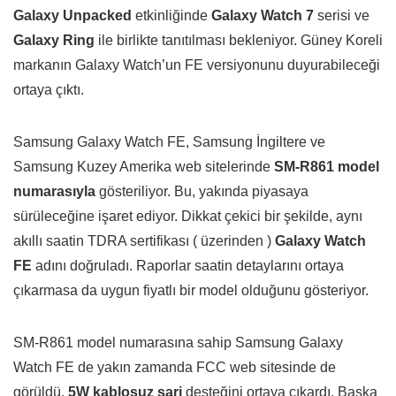
Galaxy Unpacked
etkinliğinde
Galaxy Watch 7
serisi ve
Galaxy Ring
ile birlikte tanıtılması bekleniyor. Güney Koreli
markanın Galaxy Watch’un FE versiyonunu duyurabileceği
ortaya çıktı.
Samsung Galaxy Watch FE, Samsung İngiltere ve
Samsung Kuzey Amerika web sitelerinde
SM-R861 model
numarasıyla
gösteriliyor. Bu, yakında piyasaya
sürüleceğine işaret ediyor. Dikkat çekici bir şekilde, aynı
akıllı saatin TDRA sertifikası ( üzerinden )
Galaxy Watch
FE
adını doğruladı. Raporlar saatin detaylarını ortaya
çıkarmasa da uygun fiyatlı bir model olduğunu gösteriyor.
SM-R861 model numarasına sahip Samsung Galaxy
Watch FE de yakın zamanda FCC web sitesinde de
görüldü.
5W kablosuz şarj
desteğini ortaya çıkardı. Başka