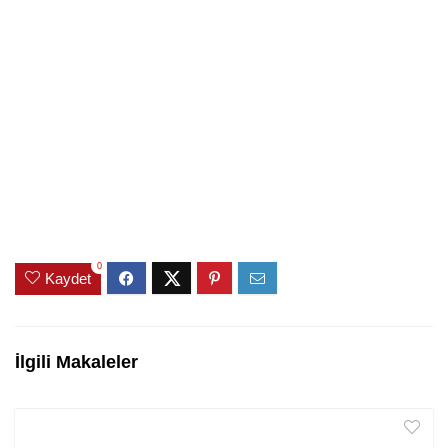
0
Kaydet
İlgili Makaleler