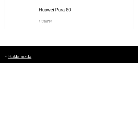
Huawei Pura 80
Huawei
Hakkımızda
Künye
Gizlilik Politikası
Kullanım Koşulları
iletişim
Telefon Karşılaştırma
Bizi takip edin!