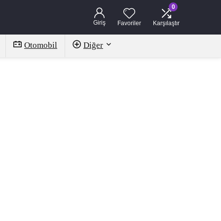
0
Giriş
Favoriler
Karşılaştır
Otomobil
Diğer