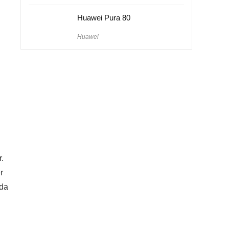
Huawei Pura 80
Huawei
.
r
nda