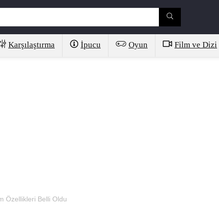
Karşılaştırma
İpucu
Oyun
Film ve Dizi
zellikleri Belli Oldu